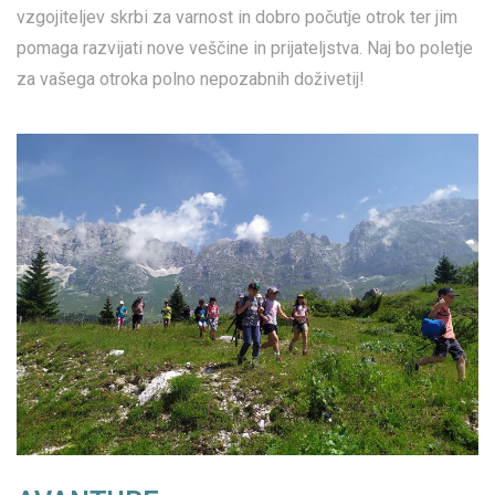
vzgojiteljev skrbi za varnost in dobro počutje otrok ter jim
pomaga razvijati nove veščine in prijateljstva. Naj bo poletje
za vašega otroka polno nepozabnih doživetij!