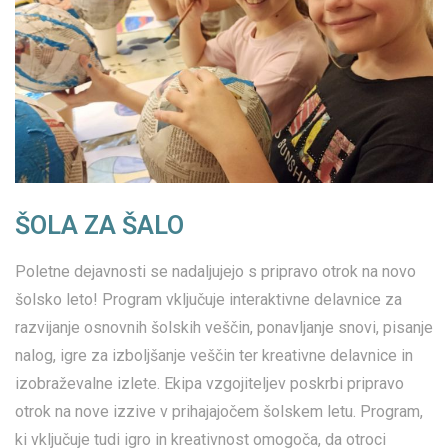
ŠOLA ZA ŠALO
Poletne dejavnosti se nadaljujejo s pripravo otrok na novo
šolsko leto! Program vključuje interaktivne delavnice za
razvijanje osnovnih šolskih veščin, ponavljanje snovi, pisanje
nalog, igre za izboljšanje veščin ter kreativne delavnice in
izobraževalne izlete. Ekipa vzgojiteljev poskrbi pripravo
otrok na nove izzive v prihajajočem šolskem letu. Program,
ki vključuje tudi igro in kreativnost omogoča, da otroci