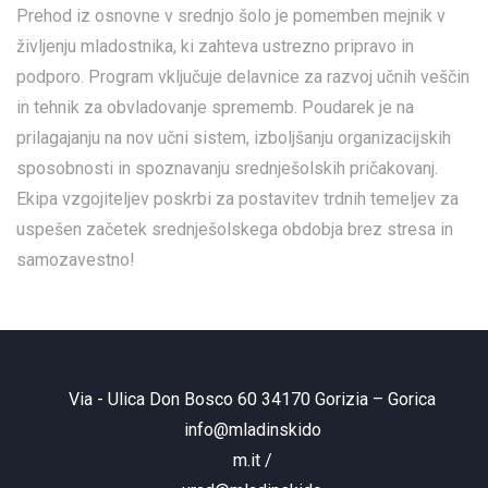
Prehod iz osnovne v srednjo šolo je pomemben mejnik v
življenju mladostnika, ki zahteva ustrezno pripravo in
podporo. Program vključuje delavnice za razvoj učnih veščin
in tehnik za obvladovanje sprememb. Poudarek je na
prilagajanju na nov učni sistem, izboljšanju organizacijskih
sposobnosti in spoznavanju srednješolskih pričakovanj.
Ekipa vzgojiteljev poskrbi za postavitev trdnih temeljev za
uspešen začetek srednješolskega obdobja brez stresa in
samozavestno!
Via - Ulica Don Bosco 60 34170 Gorizia – Gorica
info@mladinskido
m.it
/