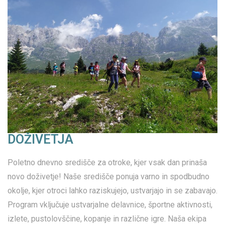
DOŽIVETJA
Poletno dnevno središče za otroke, kjer vsak dan prinaša
novo doživetje! Naše središče ponuja varno in spodbudno
okolje, kjer otroci lahko raziskujejo, ustvarjajo in se zabavajo.
Program vključuje ustvarjalne delavnice, športne aktivnosti,
izlete, pustolovščine, kopanje in različne igre. Naša ekipa